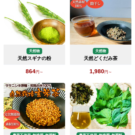
天然物
天然物
天然スギナの粉
天然どくだみ茶
864
1,980
円～
円～