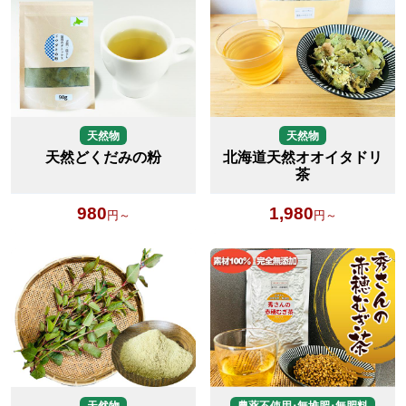
天然物
天然物
天然どくだみの粉
北海道天然オオイタドリ
茶
980
1,980
円～
円～
天然物
農薬不使用･無堆肥･無肥料