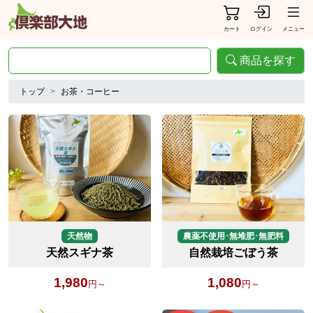
カート
ログイン
メニュー
商品を探す
トップ
お茶・コーヒー
天然物
農薬不使用･無堆肥･無肥料
天然スギナ茶
自然栽培ごぼう茶
1,980
1,080
円～
円～