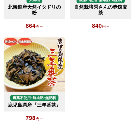
北海道産天然イタドリの
自然栽培秀さんの赤穂麦
粉
茶
864
840
円～
円～
農薬不使用･無堆肥･無肥料
鹿児島県産『三年番茶』
798
円～