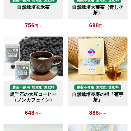
農薬不使用･無堆肥･無肥料
農薬不使用･無堆肥･無肥料
自然栽培玄米茶
自然栽培大葉茶（青しそ
茶）
756
698
円～
円～
農薬不使用･無堆肥･無肥料
農薬不使用･無堆肥･無肥料
黒千石の大豆コーヒー
自然栽培長寿の根「菊芋
（ノンカフェイン）
茶」
648
888
円～
円～