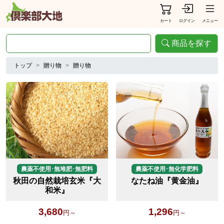
カート
ログイン
メニュー
商品を探す
トップ
贈り物
贈り物
農薬不使用･無堆肥･無肥料
農薬不使用･無化学肥料
秋田の自然栽培玄米『大
なたね油『黄金油』
和米』
3,680
1,296
円～
円～