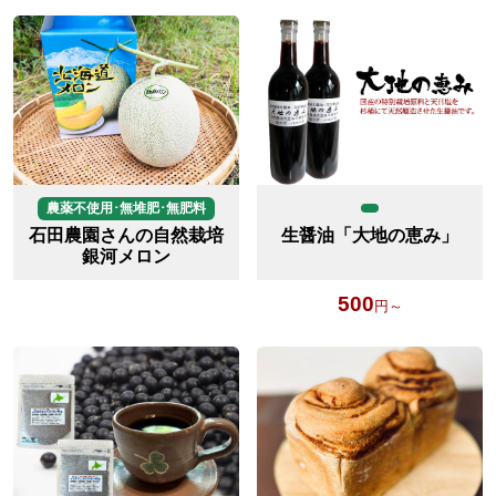
農薬不使用･無堆肥･無肥料
石田農園さんの自然栽培
生醤油「大地の恵み」
銀河メロン
500
円～