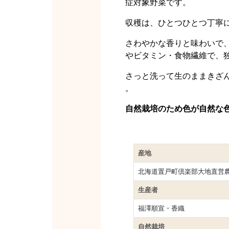
症対象野菜です。
収穫は、ひとつひとつ丁寧
さわやかな香りと味わいで
やビタミン・食物繊維で、
さっと洗って生のままきざ
。
自然栽培のため色が自然な
産地
北海道置戸町倶楽部大地直営
生産者
福澤順宣・香織
自然栽培