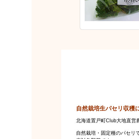
自然栽培生パセリ収穫
北海道置戸町Club大地直
自然栽培・固定種のパセリで