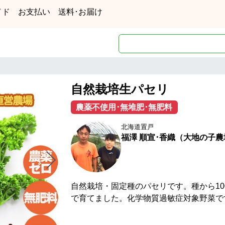
イド
お支払い
送料･お届け
自然栽培生パセリ
農薬不使用･無堆肥･無肥料
北海道置戸
福澤 順宣･香織（大地の子農
自然栽培・固定種のパセリです。種から1
で育てました。化学物質過敏症対象野菜