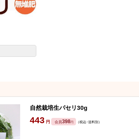
自然栽培生パセリ30g
443
398
円
会員
（税込･送料別）
円