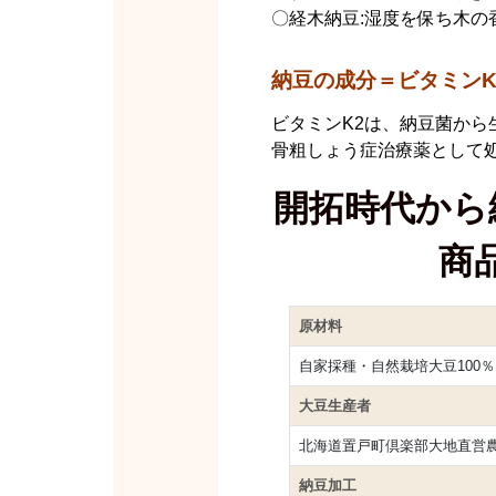
〇経木納豆:湿度を保ち木の
納豆の成分＝ビタミンK
ビタミンK2は、納豆菌から
骨粗しょう症治療薬として
開拓時代から
商
原材料
自家採種・自然栽培大豆100％
大豆生産者
北海道置戸町倶楽部大地直営
納豆加工