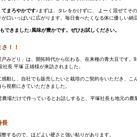
くてまろやかです♪
まずは、タレをかけずに、 よーく混ぜてそ
りが口いっぱいに広がります。毎日食べたくなる体に優しい納
豆もできました♪風味が豊かです。ぜひお試しください。
まさ！！
置戸みどり」は、開拓時代から伝わる、在来種の青大豆です。9
役社長 平塚 正雄様が来訪されました。
に感動し、自社でも販売したいと栽培のご契約をいただき、こ
自ら視察にきていただきました。
直営農場だけで作っているとお話しすると、平塚社長も地元の農
特長
調整するので、ほどよい硬さと強い粘りがあります。