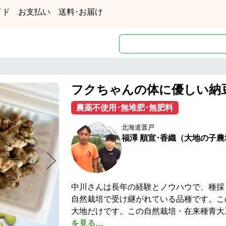
イド
お支払い
送料･お届け
フクちゃんの体に優しい納
農薬不使用･無堆肥･無肥料
北海道置戸
福澤 順宣･香織（大地の子農
中川さんは長年の経験とノウハウで、種採
自然栽培で受け継がれている品種です。この
大地だけです。この自然栽培・在来種青大
を見る…