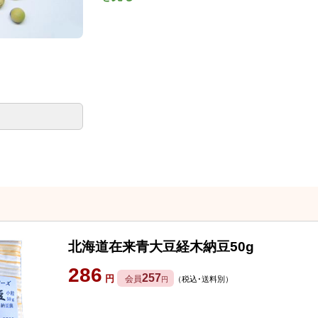
北海道在来青大豆経木納豆50g
286
257
円
会員
（税込･送料別）
円