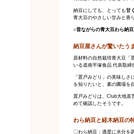
納豆にしても、とっても
甘
青大豆のやさしい甘みと香
○昔ながらの青大豆わら納
納豆屋さんが驚いたう
原材料の自然栽培青大豆「
いる道南平塚食品 代表取締
「置戸みどり」の美味しさ
を知りたいと、素の圃場を
置戸みどりは、Club大地
めて確認したそうです。
わら納豆と経木納豆の
〇わら納豆：適度に水分を