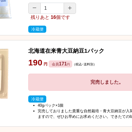
残りあと
16
個です
冷蔵便
北海道在来青大豆納豆1パック
190
171
円
会員
（税込･送料別）
円
完売しました。
冷蔵便
40gパック×1個
完売しておりました貴重な自然栽培・青大豆納豆が入
ますので、ぜひお早めにお求めください。できたての