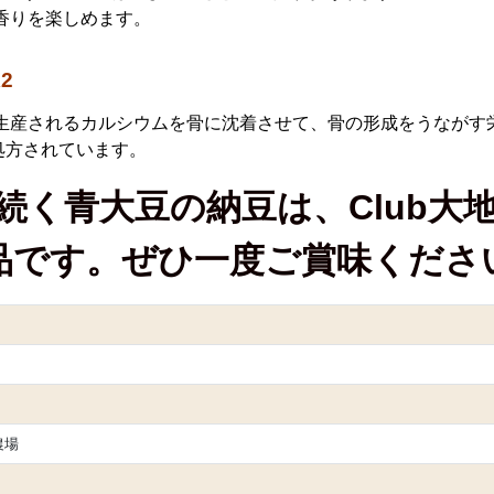
香りを楽しめます。
2
生産されるカルシウムを骨に沈着させて、骨の形成をうながす
処方されています。
続く青大豆の納豆は、Club大
品です。ぜひ一度ご賞味くださ
農場