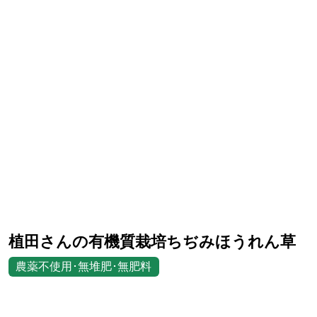
植田さんの有機質栽培ちぢみほうれん草
農薬不使用･無堆肥･無肥料