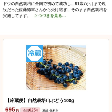
ドウの自然栽培に全国で初めて成功し、91歳7か月まで現
役だった佐藤徳重さんから受け継ぎ、そのまま自然栽培を
実施してます。
つづきを見る…
【冷蔵便】自然栽培山ぶどう100g
695
625
円
会員
（税込･送料別）
円