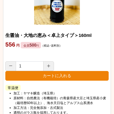
生醤油・大地の恵み＜卓上タイプ＞160ml
556
500
円
会員
（税込･送料別）
円
常温便
加工：ヤマキ醸造（埼玉県）
原材料：自然農法（有機栽培）の青森県産大豆と埼玉県産小麦
（栽培暦60年以上）、海水天日塩とアルプス山系湧水
加工方法：完全無添加・古式製法
透明のガラス瓶を採用しております。